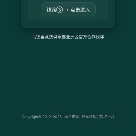
线路③ → 点击进入
马德里竞技俱乐部亚洲区官方合作伙伴
Copyright© 2012-2026 · 稳台推荐 · 世界杯指定投注平台